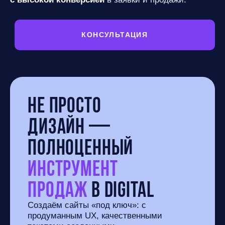
КОНСУЛЬТАЦИЯ
Не просто
дизайн —
полноценный
инструмент
продаж
в digital
Создаём сайты «под ключ»: с
продуманным UX, качественными