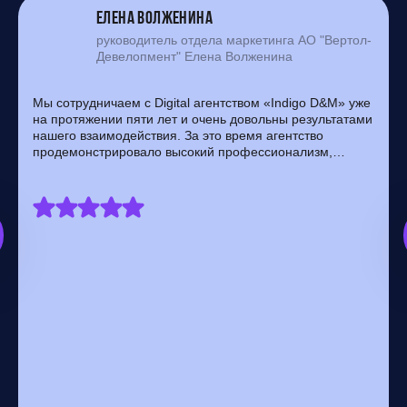
Елена Волженина
руководитель отдела маркетинга АО "Вертол-
Девелопмент" Елена Волженина
Мы сотрудничаем с Digital агентством «Indigo D&M» уже
на протяжении пяти лет и очень довольны результатами
нашего взаимодействия. За это время агентство
продемонстрировало высокий профессионализм,
оперативность и готовность предлагать новые идеи для
продвижения нашей компании. Благодаря стабильному
потоку заявок и качественным результатам работы мы
продолжаем рекомендовать агентство «Indigo D&M» как
надёжного партнёра в сфере digital-услуг. Мы рады
работать с открытой и профессиональной командой,
которая всегда готова помочь и решить возникающие
проблемы.