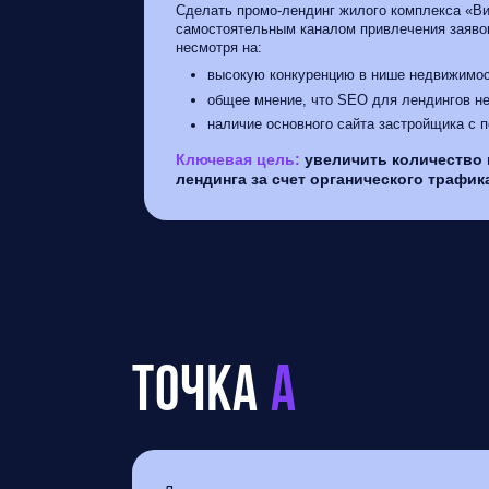
Сделать промо-лендинг жилого комплекса «В
самостоятельным каналом привлечения заяво
несмотря на:
высокую конкуренцию в нише недвижимо
общее мнение, что SEO для лендингов не
наличие основного сайта застройщика с
Ключевая цель:
увеличить количество 
лендинга за счет органического трафик
Точка
А