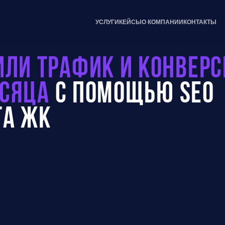
УСЛУГИ
КЕЙСЫ
О КОМПАНИИ
КОНТАКТЫ
или трафик и конвер
есяца
с помощью SEO
та ЖК