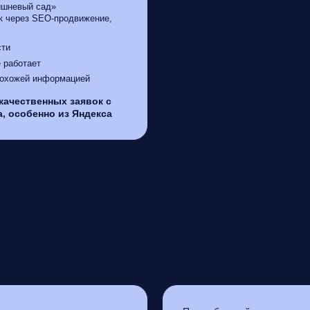
ишневый сад»
к через SEO-продвижение,
сти
 работает
 похожей информацией
качественных заявок с
а, особенно из Яндекса