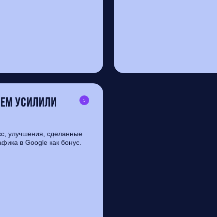
нем усилили
5
кс, улучшения, сделанные
афика в Google как бонус.