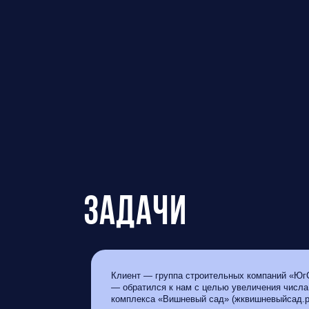
Задачи
Клиент — группа строительных компаний «ЮгС
— обратился к нам с целью увеличения числа 
комплекса «Вишневый сад» (жквишневыйсад.р