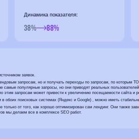
Динамика показателя:
38%
88%
сточником заявок.
рендовым запросам, но и получать переходы по запросам, по которым Т
это и не самые популярные запросы, но они приводят реальных пользовател
по этим запросам может привести к увеличению посещаемости сайта и 
в обоих поисковых системах (Яндекс и Google) , можно иметь стабильн
 только от того, как хорошо оптимизирован сам лендинг. Они также зави
тов мы делаем все в комплексе SEO работ.