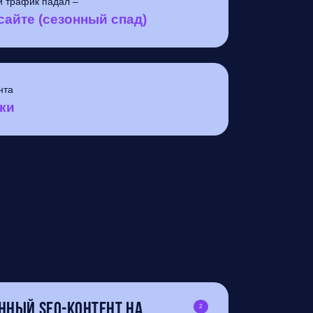
и трафик падал –
сайте (сезонный спад)
нта
ки
нный SEO-контент на
2