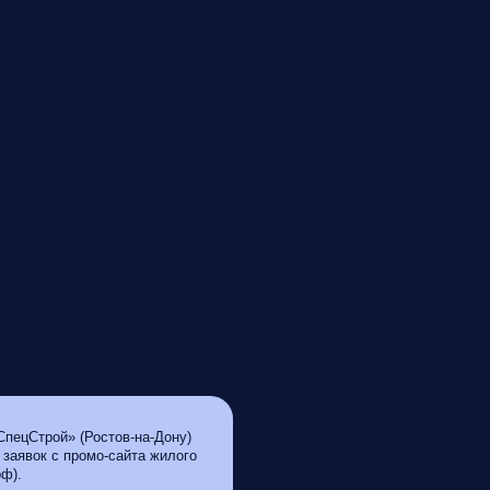
пецСтрой» (Ростов-на-Дону)
заявок с промо-сайта жилого
ф).