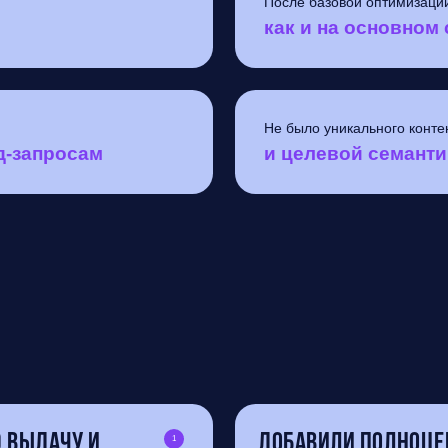
После базовой оптимизаци
как и на основном 
Не было уникального конте
нд-запросам
и целевой семанти
 выдачу и
Добавили полноце
1